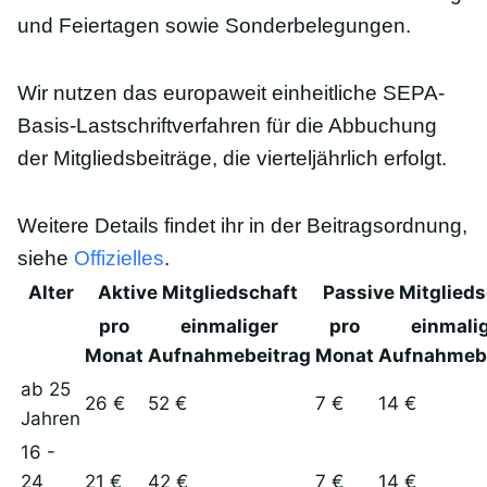
und Feiertagen sowie Sonderbelegungen.
Wir nutzen das europaweit einheitliche SEPA-
Basis-Lastschriftverfahren für die Abbuchung
der Mitgliedsbeiträge, die vierteljährlich erfolgt.
Weitere Details findet ihr in der Beitragsordnung,
siehe
Offizielles
.
Alter
Aktive Mitgliedschaft
Passive Mitglieds
pro
einmaliger
pro
einmali
Monat
Aufnahmebeitrag
Monat
Aufnahmebe
ab 25
26 €
52 €
7 €
14 €
Jahren
16 -
24
21 €
42 €
7 €
14 €