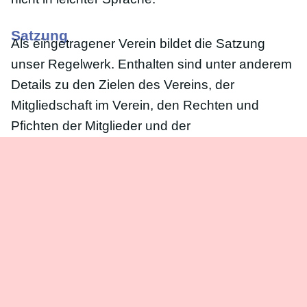
Satzung
Als eingetragener Verein bildet die Satzung
unser Regelwerk. Enthalten sind unter anderem
Details zu den Zielen des Vereins, der
Mitgliedschaft im Verein, den Rechten und
Pfichten der Mitglieder und der
Mitgliederversammlung.
Satzung
Beitragsordnung
Eine tragende Säule unseres Vereins bildet die
Beitragsordnung. Hier finden sich alle Details zu
den zu leistenden Geldbeträgen sowie der
Aufnahmegebühr. Die Beitragsordnung wird
durch die Mitgliederversammlung festgelegt.